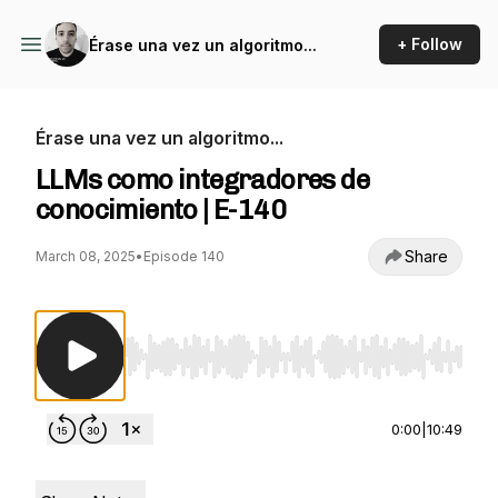
+ Follow
Érase una vez un algoritmo...
Érase una vez un algoritmo...
LLMs como integradores de
conocimiento | E-140
Share
March 08, 2025
•
Episode 140
Use Left/Right to seek, Home/End to jump to st
0:00
|
10:49