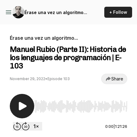
+ Follow
Érase una vez un algoritmo...
Érase una vez un algoritmo...
Manuel Rubio (Parte II): Historia de
los lenguajes de programación | E-
103
Share
November 29, 2022
•
Episode 103
Use Left/Right to seek, Home/End to jump to st
0:00
|
1:21:26